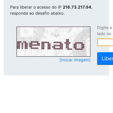
Para liberar o acesso
do IP
216.73.217.94
,
responda ao desafio abaixo.
Digite 
lado no
[trocar imagem]