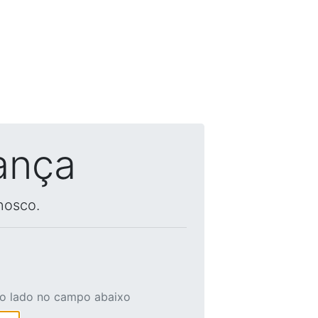
ança
nosco.
ao lado no campo abaixo