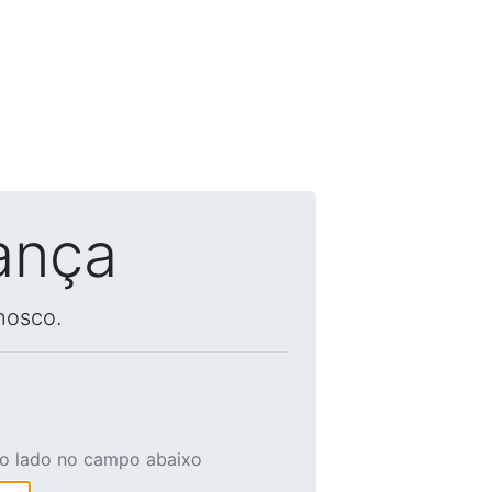
ança
nosco.
ao lado no campo abaixo