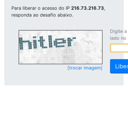
Para liberar o acesso
do IP
216.73.216.73
,
responda ao desafio abaixo.
Digite 
lado no
[trocar imagem]