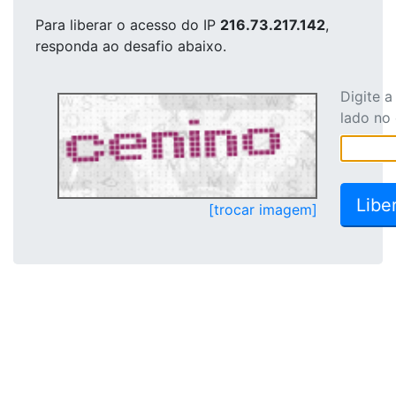
Para liberar o acesso
do IP
216.73.217.142
,
responda ao desafio abaixo.
Digite 
lado no
[trocar imagem]