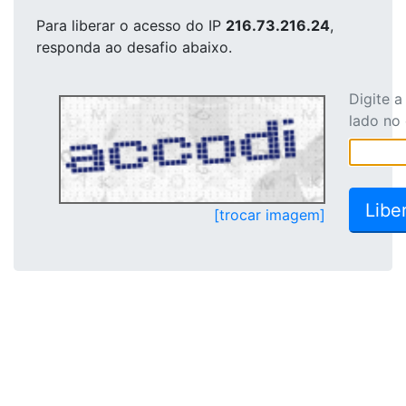
Para liberar o acesso
do IP
216.73.216.24
,
responda ao desafio abaixo.
Digite 
lado no
[trocar imagem]