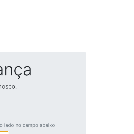
ança
nosco.
ao lado no campo abaixo