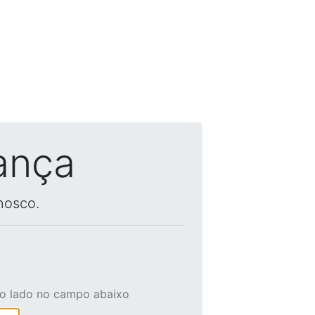
ança
nosco.
ao lado no campo abaixo