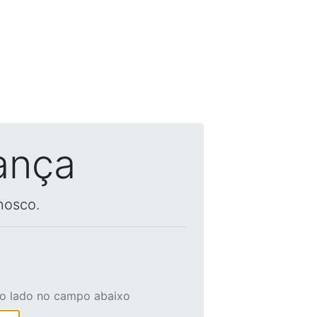
ança
nosco.
ao lado no campo abaixo