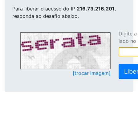
Para liberar o acesso
do IP
216.73.216.201
,
responda ao desafio abaixo.
Digite 
lado no
[trocar imagem]