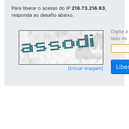
Para liberar o acesso
do IP
216.73.216.63
,
responda ao desafio abaixo.
Digite 
lado no
[trocar imagem]