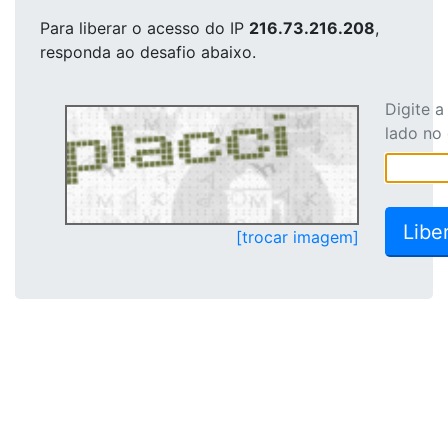
Para liberar o acesso
do IP
216.73.216.208
,
responda ao desafio abaixo.
Digite 
lado no
[trocar imagem]