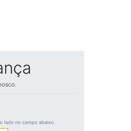
ança
nosco.
ao lado no campo abaixo