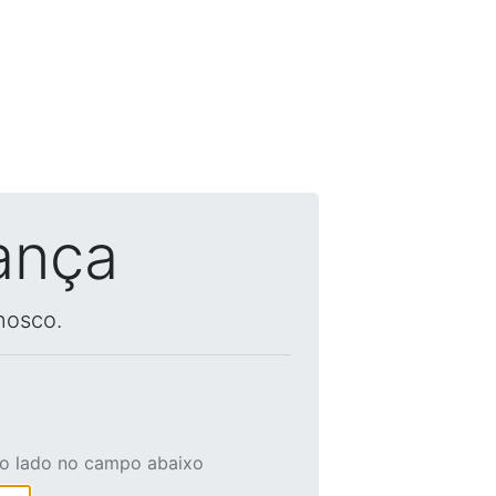
ança
nosco.
ao lado no campo abaixo