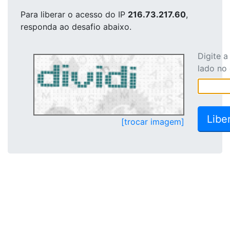
Para liberar o acesso
do IP
216.73.217.60
,
responda ao desafio abaixo.
Digite 
lado no
[trocar imagem]