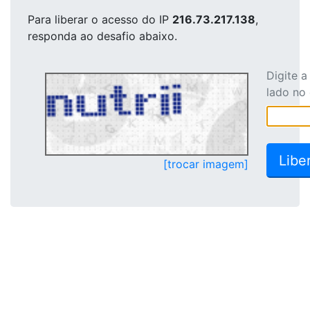
Para liberar o acesso
do IP
216.73.217.138
,
responda ao desafio abaixo.
Digite 
lado no
[trocar imagem]