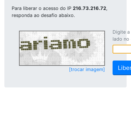
Para liberar o acesso
do IP
216.73.216.72
,
responda ao desafio abaixo.
Digite 
lado no
[trocar imagem]