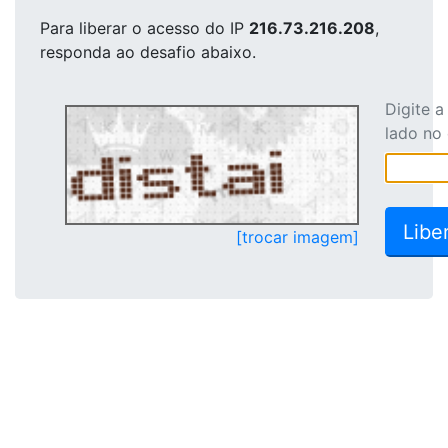
Para liberar o acesso
do IP
216.73.216.208
,
responda ao desafio abaixo.
Digite 
lado no
[trocar imagem]