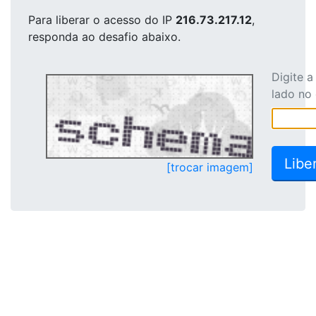
Para liberar o acesso
do IP
216.73.217.12
,
responda ao desafio abaixo.
Digite 
lado no
[trocar imagem]