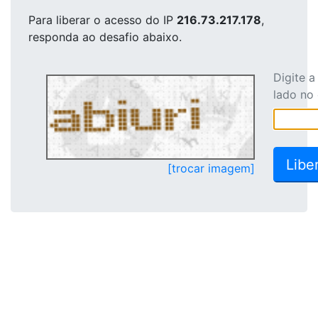
Para liberar o acesso
do IP
216.73.217.178
,
responda ao desafio abaixo.
Digite 
lado no
[trocar imagem]