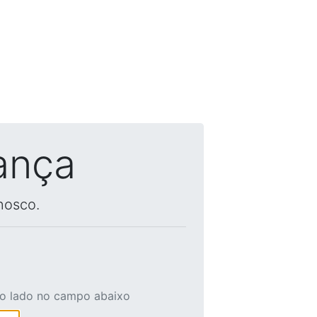
ança
nosco.
ao lado no campo abaixo