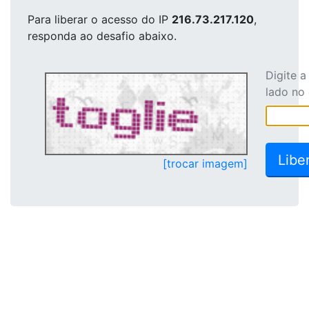
Para liberar o acesso
do IP
216.73.217.120
,
responda ao desafio abaixo.
Digite 
lado no
[trocar imagem]