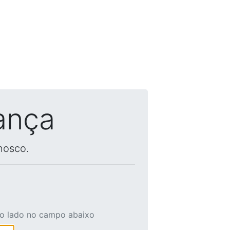
ança
nosco.
ao lado no campo abaixo