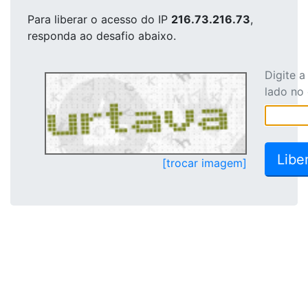
Para liberar o acesso
do IP
216.73.216.73
,
responda ao desafio abaixo.
Digite 
lado no
[trocar imagem]