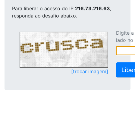
Para liberar o acesso
do IP
216.73.216.63
,
responda ao desafio abaixo.
Digite 
lado no
[trocar imagem]