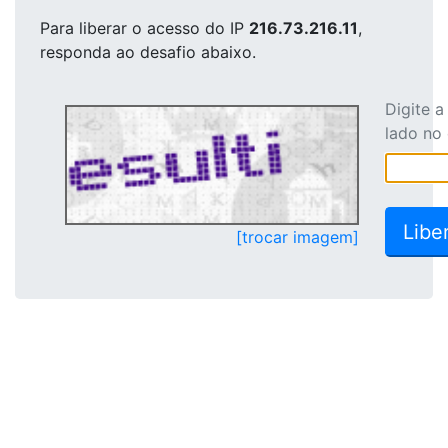
Para liberar o acesso
do IP
216.73.216.11
,
responda ao desafio abaixo.
Digite 
lado no
[trocar imagem]