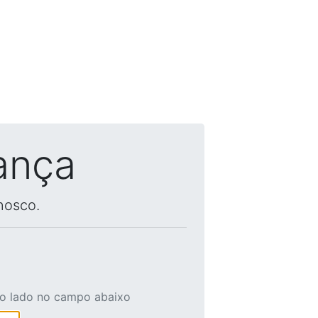
ança
nosco.
ao lado no campo abaixo