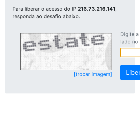
Para liberar o acesso
do IP
216.73.216.141
,
responda ao desafio abaixo.
Digite 
lado no
[trocar imagem]