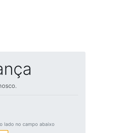
ança
nosco.
ao lado no campo abaixo