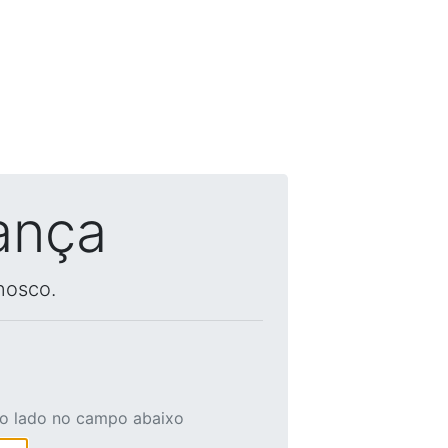
ança
nosco.
ao lado no campo abaixo