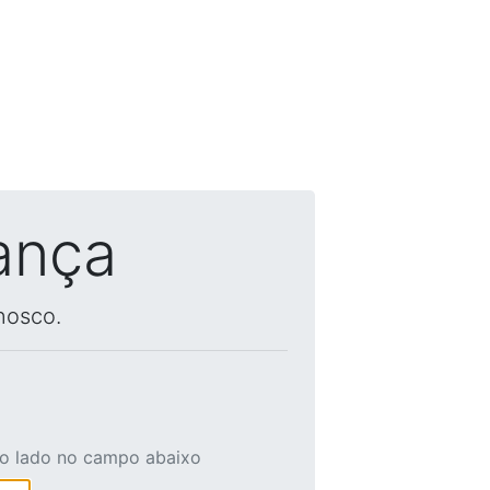
ança
nosco.
ao lado no campo abaixo