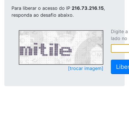
Para liberar o acesso
do IP
216.73.216.15
,
responda ao desafio abaixo.
Digite 
lado no
[trocar imagem]