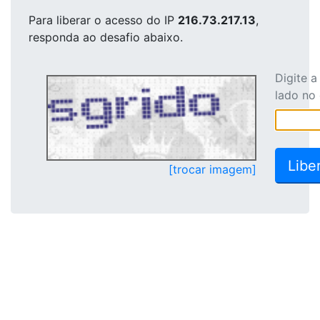
Para liberar o acesso
do IP
216.73.217.13
,
responda ao desafio abaixo.
Digite 
lado no
[trocar imagem]