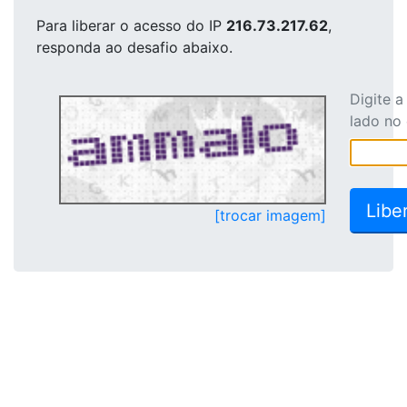
Para liberar o acesso
do IP
216.73.217.62
,
responda ao desafio abaixo.
Digite 
lado no
[trocar imagem]