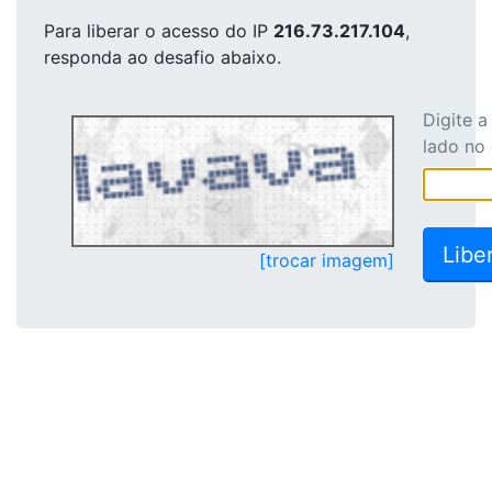
Para liberar o acesso
do IP
216.73.217.104
,
responda ao desafio abaixo.
Digite 
lado no
[trocar imagem]