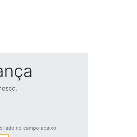
ança
nosco.
ao lado no campo abaixo