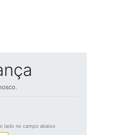
ança
nosco.
ao lado no campo abaixo