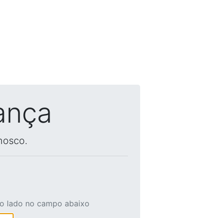
ança
nosco.
ao lado no campo abaixo