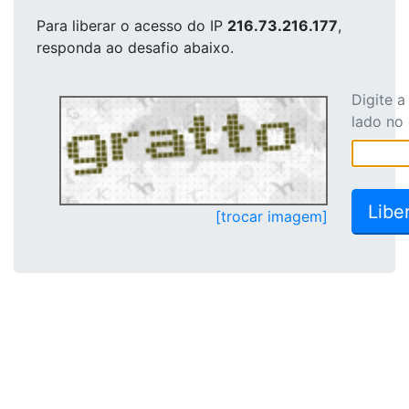
Para liberar o acesso
do IP
216.73.216.177
,
responda ao desafio abaixo.
Digite 
lado no
[trocar imagem]