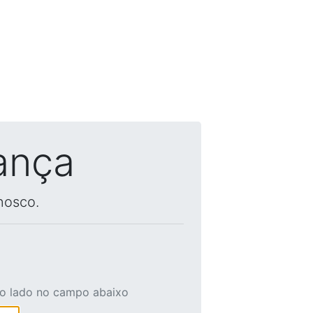
ança
nosco.
ao lado no campo abaixo