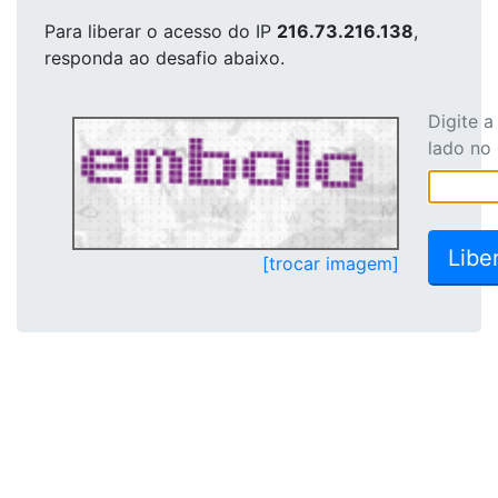
Para liberar o acesso
do IP
216.73.216.138
,
responda ao desafio abaixo.
Digite 
lado no
[trocar imagem]